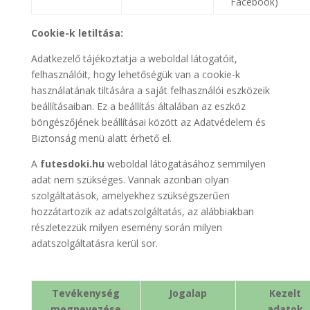
Facebook)
Cookie-k letiltása:
Adatkezelő tájékoztatja a weboldal látogatóit,
felhasználóit, hogy lehetőségük van a cookie-k
használatának tiltására a saját felhasználói eszközeik
beállításaiban. Ez a beállítás általában az eszköz
böngészőjének beállításai között az Adatvédelem és
Biztonság menü alatt érhető el.
A
futesdoki
.hu
weboldal látogatásához semmilyen
adat nem szükséges. Vannak azonban olyan
szolgáltatások, amelyekhez szükségszerűen
hozzátartozik az adatszolgáltatás, az alábbiakban
részletezzük milyen esemény során milyen
adatszolgáltatásra kerül sor.
Tevékenység
Jogalap
Kezelt
megnevezése
adatok