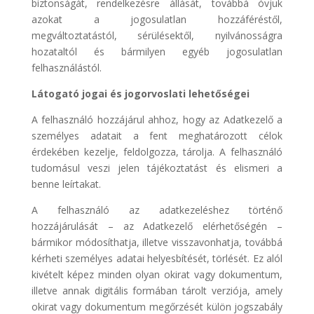
biztonságát, rendelkezésre állását, továbbá óvjuk
azokat a jogosulatlan hozzáféréstől,
megváltoztatástól, sérülésektől, nyilvánosságra
hozataltól és bármilyen egyéb jogosulatlan
felhasználástól.
Látogató jogai és jogorvoslati lehetőségei
A felhasználó hozzájárul ahhoz, hogy az Adatkezelő a
személyes adatait a fent meghatározott célok
érdekében kezelje, feldolgozza, tárolja. A felhasználó
tudomásul veszi jelen tájékoztatást és elismeri a
benne leírtakat.
A felhasználó az adatkezeléshez történő
hozzájárulását – az Adatkezelő elérhetőségén –
bármikor módosíthatja, illetve visszavonhatja, továbbá
kérheti személyes adatai helyesbítését, törlését. Ez alól
kivételt képez minden olyan okirat vagy dokumentum,
illetve annak digitális formában tárolt verziója, amely
okirat vagy dokumentum megőrzését külön jogszabály