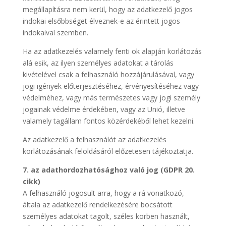
megállapításra nem kerül, hogy az adatkezelő jogos
indokai elsőbbséget élveznek-e az érintett jogos
indokaival szemben.
Ha az adatkezelés valamely fenti ok alapján korlátozás
alá esik, az ilyen személyes adatokat a tárolás
kivételével csak a felhasználó hozzájárulásával, vagy
jogi igények előterjesztéséhez, érvényesítéséhez vagy
védelméhez, vagy más természetes vagy jogi személy
jogainak védelme érdekében, vagy az Unió, illetve
valamely tagállam fontos közérdekéből lehet kezelni.
Az adatkezelő a felhasználót az adatkezelés
korlátozásának feloldásáról előzetesen tájékoztatja.
7. az adathordozhatósághoz való jog (GDPR 20.
cikk)
A felhasználó jogosult arra, hogy a rá vonatkozó,
általa az adatkezelő rendelkezésére bocsátott
személyes adatokat tagolt, széles körben használt,