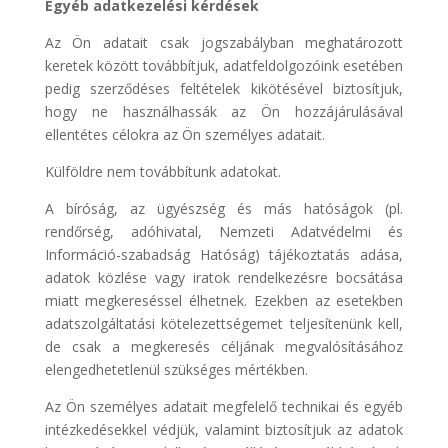
Egyéb adatkezelési kérdések
Az Ön adatait csak jogszabályban meghatározott
keretek között továbbítjuk, adatfeldolgozóink esetében
pedig szerződéses feltételek kikötésével biztosítjuk,
hogy ne használhassák az Ön hozzájárulásával
ellentétes célokra az Ön személyes adatait.
Külföldre nem továbbítunk adatokat.
A bíróság, az ügyészség és más hatóságok (pl.
rendőrség, adóhivatal, Nemzeti Adatvédelmi és
Információ-szabadság Hatóság) tájékoztatás adása,
adatok közlése vagy iratok rendelkezésre bocsátása
miatt megkereséssel élhetnek. Ezekben az esetekben
adatszolgáltatási kötelezettségemet teljesítenünk kell,
de csak a megkeresés céljának megvalósításához
elengedhetetlenül szükséges mértékben.
Az Ön személyes adatait megfelelő technikai és egyéb
intézkedésekkel védjük, valamint biztosítjuk az adatok