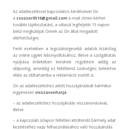
Az adatkezeléssel kapcsolatos kérdéseivel Ön
a
csoszer0516@gmail.com
e-mail címen kérhet
további tájékoztatást, a választ legfeljebb 15 napon
belül megküldjük Önnek az Ön által megadott
elérhetőségre.
Fenti esetekben a legszükségesebb adatok kizárólag
az online ügylet lebonyolításához, illetve a szolgáltatás
nyújtása érdekében kerülnek rögzítésre addig az
időpontig, ameddig ez feltétlenül szükséges; beleértve
ebbe az időtartamba a reklamáció esetét is.
Ön az adatkezeléshez adott hozzájárulását bármikor
ingyenesen
visszavonhatja
– az adatkezeléshez hozzájárulás visszavonásával,
illetve
– a kapcsolati űrlapon feltétlen kitöltendő bármely adat
kezeléséhez vagy felhasználásához való hozzájárulás