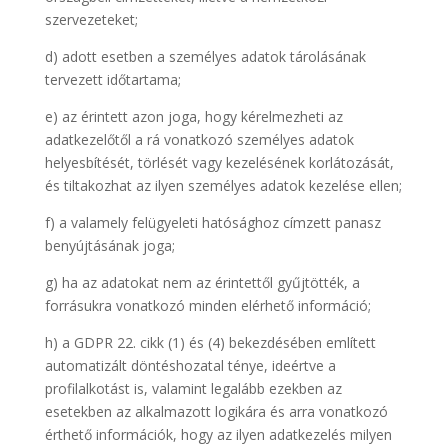
szervezeteket;
d) adott esetben a személyes adatok tárolásának
tervezett időtartama;
e) az érintett azon joga, hogy kérelmezheti az
adatkezelőtől a rá vonatkozó személyes adatok
helyesbítését, törlését vagy kezelésének korlátozását,
és tiltakozhat az ilyen személyes adatok kezelése ellen;
f) a valamely felügyeleti hatósághoz címzett panasz
benyújtásának joga;
g) ha az adatokat nem az érintettől gyűjtötték, a
forrásukra vonatkozó minden elérhető információ;
h) a GDPR 22. cikk (1) és (4) bekezdésében említett
automatizált döntéshozatal ténye, ideértve a
profilalkotást is, valamint legalább ezekben az
esetekben az alkalmazott logikára és arra vonatkozó
érthető információk, hogy az ilyen adatkezelés milyen