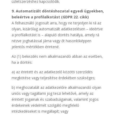
üzletszerzéshez kapcsolódik.
9. Automatizált döntéshozatal egyedi ügyekben,
beleértve a profilalkotást
(GDPR 22. cikk)
A felhasználó jogosult arra, hogy ne terjedjen ki rá az
olyan, kizárólag automatizált adatkezelésen – ideértve
a profilalkotást is – alapuló döntés hatálya, amely rá
nézve joghatással járna vagy őt hasonlóképpen
jelentős mértékben érintené.
Az (1) bekezdés nem alkalmazandó abban az esetben,
ha a döntés:
a) az érintett és az adatkezelő közötti szerződés
megkötése vagy teljesítése érdekében szükséges;
b) meghozatalát az adatkezelőre alkalmazandó olyan
uniós vagy tagállami jog teszi lehetővé, amely az
érintett jogainak és szabadságainak, valamint jogos
érdekeinek védelmét szolgáló megfelelő
intézkedéseket is megállapít; vagy