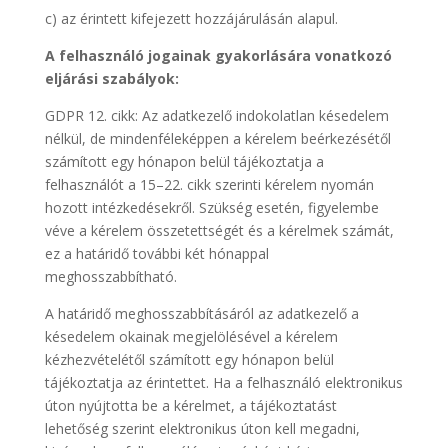
c) az érintett kifejezett hozzájárulásán alapul.
A felhasználó jogainak gyakorlására vonatkozó
eljárási szabályok:
GDPR 12. cikk: Az adatkezelő indokolatlan késedelem
nélkül, de mindenféleképpen a kérelem beérkezésétől
számított egy hónapon belül tájékoztatja a
felhasználót a 15–22. cikk szerinti kérelem nyomán
hozott intézkedésekről. Szükség esetén, figyelembe
véve a kérelem összetettségét és a kérelmek számát,
ez a határidő további két hónappal
meghosszabbítható.
A határidő meghosszabbításáról az adatkezelő a
késedelem okainak megjelölésével a kérelem
kézhezvételétől számított egy hónapon belül
tájékoztatja az érintettet. Ha a felhasználó elektronikus
úton nyújtotta be a kérelmet, a tájékoztatást
lehetőség szerint elektronikus úton kell megadni,