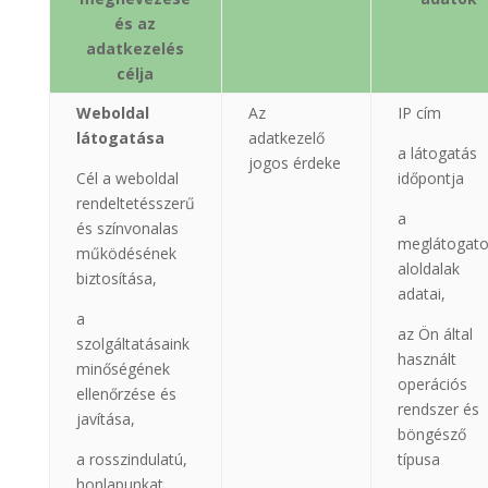
és az
adatkezelés
célja
Weboldal
Az
IP cím
látogatása
adatkezelő
a látogatás
jogos érdeke
Cél a weboldal
időpontja
rendeltetésszerű
a
és színvonalas
meglátogato
működésének
aloldalak
biztosítása,
adatai,
a
az Ön által
szolgáltatásaink
használt
minőségének
operációs
ellenőrzése és
rendszer és
javítása,
böngésző
a rosszindulatú,
típusa
honlapunkat