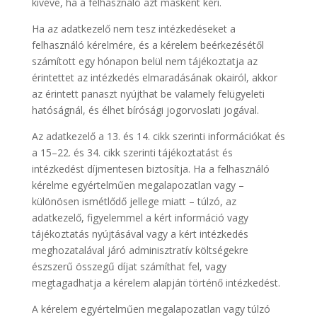
kivéve, ha a felhasználó azt másként kéri.
Ha az adatkezelő nem tesz intézkedéseket a
felhasználó kérelmére, és a kérelem beérkezésétől
számított egy hónapon belül nem tájékoztatja az
érintettet az intézkedés elmaradásának okairól, akkor
az érintett panaszt nyújthat be valamely felügyeleti
hatóságnál, és élhet bírósági jogorvoslati jogával.
Az adatkezelő a 13. és 14. cikk szerinti információkat és
a 15–22. és 34. cikk szerinti tájékoztatást és
intézkedést díjmentesen biztosítja. Ha a felhasználó
kérelme egyértelműen megalapozatlan vagy –
különösen ismétlődő jellege miatt – túlzó, az
adatkezelő, figyelemmel a kért információ vagy
tájékoztatás nyújtásával vagy a kért intézkedés
meghozatalával járó adminisztratív költségekre
észszerű összegű díjat számíthat fel, vagy
megtagadhatja a kérelem alapján történő intézkedést.
A kérelem egyértelműen megalapozatlan vagy túlzó