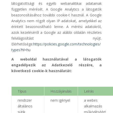
látogatottsági és egyéb webanalitikai adatainak
független mérését. A Google Analytics a látogatók
beazonosításához további cookie-t használ. A Google
Analytics nem rögzít olyan IP adatokat, amelyekkel az
érintett beazonosítható lenne. A mérési adatokról,
azok kezeléséről a Google az alábbi oldalán részletes
felvilágosítást nyújt.
Elérhetősége:
https://policies.google.com/technologies/
types?hl=hu
A weboldal használatával a látogatók
engedélyezik az Adatkezelő részére, a
következő cookie-k használatát:
Típus
Hozzájárulás
Leírás
rendszer
nem igényel
a webes
általános
alkalmazás
sütik
működéséért