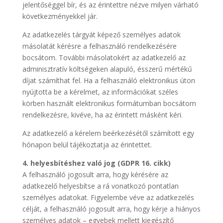
jelentőséggel bír, és az érintettre nézve milyen várható
következményekkel jár.
Az adatkezelés tárgyát képező személyes adatok
másolatát kérésre a felhasználó rendelkezésére
bocsátom. További másolatokért az adatkezelő az
adminisztratív költségeken alapuló, ésszerű mértékű
díjat számíthat fel. Ha a felhasználó elektronikus úton
nyújtotta be a kérelmet, az információkat széles
körben használt elektronikus formátumban bocsátom
rendelkezésre, kivéve, ha az érintett másként kéri.
Az adatkezelő a kérelem beérkezésétől számított egy
hónapon belül tájékoztatja az érintettet.
4. helyesbítéshez való jog (GDPR 16. cikk)
A felhasználó jogosult arra, hogy kérésére az
adatkezelő helyesbítse a rá vonatkozó pontatlan
személyes adatokat. Figyelembe véve az adatkezelés
célját, a felhasználó jogosult arra, hogy kérje a hiányos
személyes adatok – egyebek mellett kiegészítő