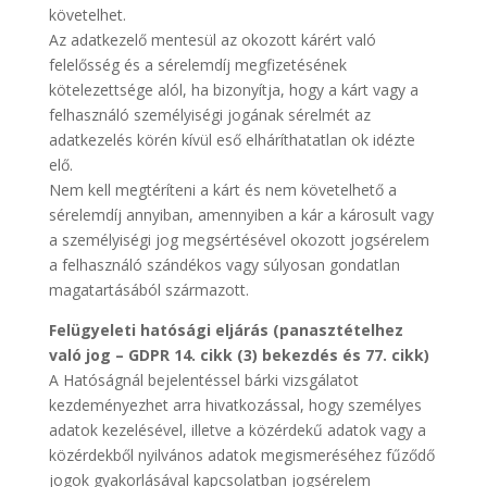
követelhet.
Az adatkezelő mentesül az okozott kárért való
felelősség és a sérelemdíj megfizetésének
kötelezettsége alól, ha bizonyítja, hogy a kárt vagy a
felhasználó személyiségi jogának sérelmét az
adatkezelés körén kívül eső elháríthatatlan ok idézte
elő.
Nem kell megtéríteni a kárt és nem követelhető a
sérelemdíj annyiban, amennyiben a kár a károsult vagy
a személyiségi jog megsértésével okozott jogsérelem
a felhasználó szándékos vagy súlyosan gondatlan
magatartásából származott.
Felügyeleti hatósági eljárás (panasztételhez
való jog – GDPR 14. cikk (3) bekezdés és 77. cikk)
A Hatóságnál bejelentéssel bárki vizsgálatot
kezdeményezhet arra hivatkozással, hogy személyes
adatok kezelésével, illetve a közérdekű adatok vagy a
közérdekből nyilvános adatok megismeréséhez fűződő
jogok gyakorlásával kapcsolatban jogsérelem