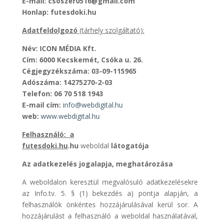
E-mail: csoszer0516@gmail.com
Honlap: futesdoki.hu
Adatfeldolgozó
(tárhely szolgáltató):
Név: ICON MÉDIA Kft.
Cím: 6000 Kecskemét, Csóka u. 26.
Cégjegyzékszáma: 03-09-115965
Adószáma: 14275270-2-03
Telefon: 06 70 518 1943
E-mail cím:
info@webdigital.hu
web:
www.webdigital.hu
Felhasználó
: a
futesdoki.hu
.hu
weboldal
látogatója
Az adatkezelés jogalapja, meghatározása
A weboldalon keresztül megvalósuló adatkezelésekre
az Info.tv. 5. § (1) bekezdés a) pontja alapján, a
felhasználók önkéntes hozzájárulásával kerül sor. A
hozzájárulást a felhasználó a weboldal használatával,