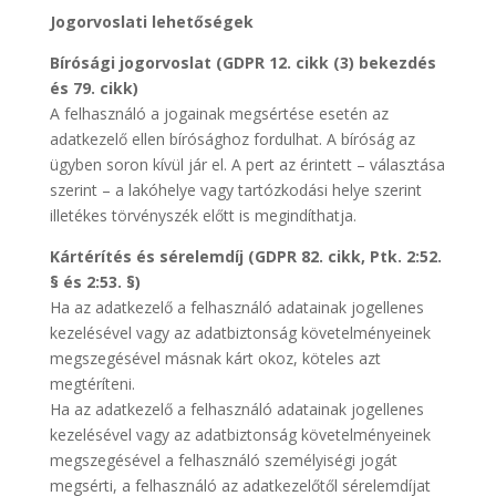
Jogorvoslati lehetőségek
Bírósági jogorvoslat (GDPR 12. cikk (3) bekezdés
és 79. cikk)
A felhasználó a jogainak megsértése esetén az
adatkezelő ellen bírósághoz fordulhat. A bíróság az
ügyben soron kívül jár el. A pert az érintett – választása
szerint – a lakóhelye vagy tartózkodási helye szerint
illetékes törvényszék előtt is megindíthatja.
Kártérítés és sérelemdíj (GDPR 82. cikk,
Ptk. 2:52.
§ és 2:53. §)
Ha az adatkezelő a felhasználó adatainak jogellenes
kezelésével vagy az adatbiztonság követelményeinek
megszegésével másnak kárt okoz, köteles azt
megtéríteni.
Ha az adatkezelő a felhasználó adatainak jogellenes
kezelésével vagy az adatbiztonság követelményeinek
megszegésével a felhasználó személyiségi jogát
megsérti, a felhasználó az adatkezelőtől sérelemdíjat