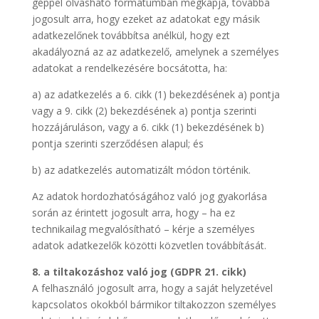
géppel olvasható formátumban megkapja, továbbá
jogosult arra, hogy ezeket az adatokat egy másik
adatkezelőnek továbbítsa anélkül, hogy ezt
akadályozná az az adatkezelő, amelynek a személyes
adatokat a rendelkezésére bocsátotta, ha:
a) az adatkezelés a 6. cikk (1) bekezdésének a) pontja
vagy a 9. cikk (2) bekezdésének a) pontja szerinti
hozzájáruláson, vagy a 6. cikk (1) bekezdésének b)
pontja szerinti szerződésen alapul; és
b) az adatkezelés automatizált módon történik.
Az adatok hordozhatóságához való jog gyakorlása
során az érintett jogosult arra, hogy – ha ez
technikailag megvalósítható – kérje a személyes
adatok adatkezelők közötti közvetlen továbbítását.
8. a tiltakozáshoz való jog (GDPR 21. cikk)
A felhasználó jogosult arra, hogy a saját helyzetével
kapcsolatos okokból bármikor tiltakozzon személyes