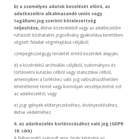
b) a személyes adatok kezelését előíró, az
adatkezelőre alkalmazandó uniós vagy
tagállami jog szerinti kötelezettség
teljesítése,
illetve közérdekből vagy az adatkezelőre
ruházott közhatalmi jogosítvány gyakorlása keretében
végzett feladat végrehajtása céljából;
c)népegészségügy területét érintő közérdek alapján;
d) a közérdekű archiválás céljából, tudományos és
történelmi kutatási célból vagy statisztikai célból,
amennyiben a törléshez való jog valószínűsíthetően
lehetetlenné tenné vagy komolyan veszélyeztetné ezt
az adatkezelést; vagy
e) jogi igények előterjesztéséhez, érvényesítéséhez,
illetve védelméhez.
6. az adatkezelés korlátozásához való jog (GDPR
18. cikk)
A felhasználó jogosult arra, hogy kérésére az