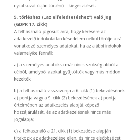
nyilatkozat útján történő – kiegészítését.
5. törléshez („az elfeledtetéshez”) való jog
(GDPR 17. cikk)
A felhasználó jogosult arra, hogy kérésére az
adatkezelő indokolatlan késedelem nélkül törölje a rá
vonatkozó személyes adatokat, ha az alábbi indokok
valamelyike fennáll:
a) a személyes adatokra már nincs szükség abból a
célból, amelyből azokat gyűjtötték vagy más módon
kezelték;
b) a felhasználó visszavonja a 6. cikk (1) bekezdésének
a) pontja vagy a 9. cikk (2) bekezdésének a) pontja
értelmében az adatkezelés alapját képező
hozzájárulását, és az adatkezelésnek nincs más
jogalapja;
c) a felhasználó a 21. cikk (1) bekezdése alapján
tiltakozik az adatkezelése ellen, és nincs elsőbbséget