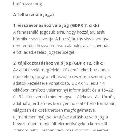
határozza meg.
A felhasználó jogai
1.
visszavonáshoz való jog
(GDPR 7. cikk)
A felhasználó jogosult arra, hogy hozzájárulását
bármikor visszavonja. A hozzájárulás visszavonása
nem érinti a hozzájáruláson alapuló, a visszavonás
előtti adatkezelés jogszerűségét.
2. tájékoztatáshoz való jog (GDPR 12. cikk)
Az adatkezelő megfelelő intézkedéseket hoz annak
érdekében, hogy a felhasználó részére a személyes
adatok kezelésére vonatkozó, GDPR 13. és a 14.
cikkében említett valamennyi információt és a 15–22.
és 34. cikk szerinti minden egyes tájékoztatást tömör,
átlátható, érthető és könnyen hozzáférhető formában,
világosan és közérthetően megfogalmazva,
díjmentesen nyújtsa. A tájékoztatáshoz való jog a
bevezetőben megjelölt elérhetőségeken keresztül
gyakorolható (írásban vagy más módon – ideértve