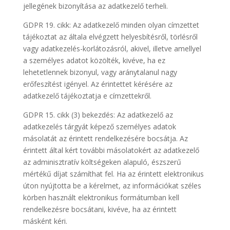
jellegének bizonyítása az adatkezelő terheli.
GDPR 19. cikk: Az adatkezelő minden olyan címzettet
tájékoztat az általa elvégzett helyesbítésről, törlésről
vagy adatkezelés-korlátozásról, akivel, illetve amellyel
a személyes adatot közölték, kivéve, ha ez
lehetetlennek bizonyul, vagy aránytalanul nagy
erőfeszítést igényel. Az érintettet kérésére az
adatkezelő tájékoztatja e címzettekről.
GDPR 15. cikk (3) bekezdés: Az adatkezelő az
adatkezelés tárgyát képező személyes adatok
másolatát az érintett rendelkezésére bocsátja. Az
érintett által kért további másolatokért az adatkezelő
az adminisztratív költségeken alapuló, észszerű
mértékű díjat számíthat fel. Ha az érintett elektronikus
úton nyújtotta be a kérelmet, az információkat széles
körben használt elektronikus formátumban kell
rendelkezésre bocsátani, kivéve, ha az érintett
másként kéri.