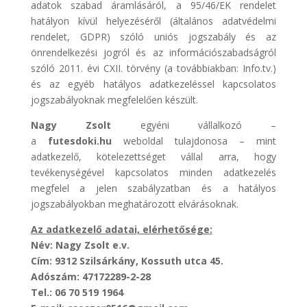
adatok szabad áramlásáról, a 95/46/EK rendelet
hatályon kívül helyezéséről (általános adatvédelmi
rendelet, GDPR) szóló uniós jogszabály és az
önrendelkezési jogról és az információszabadságról
szóló 2011. évi CXII. törvény (a továbbiakban: Info.tv.)
és az egyéb hatályos adatkezeléssel kapcsolatos
jogszabályoknak megfelelően készült.
Nagy Zsolt
egyéni vállalkozó –
a
futesdoki.hu
weboldal tulajdonosa –
mint
adatkezelő, kötelezettséget vállal arra, hogy
tevékenységével kapcsolatos minden adatkezelés
megfelel a jelen szabályzatban és a hatályos
jogszabályokban meghatározott elvárásoknak.
Az adatkezelő adatai, elérhetősége:
Név: Nagy Zsolt e.v.
Cím: 9312 Szilsárkány, Kossuth utca 45.
Adószám: 47172289-2-28
Tel.: 06 70 519 1964