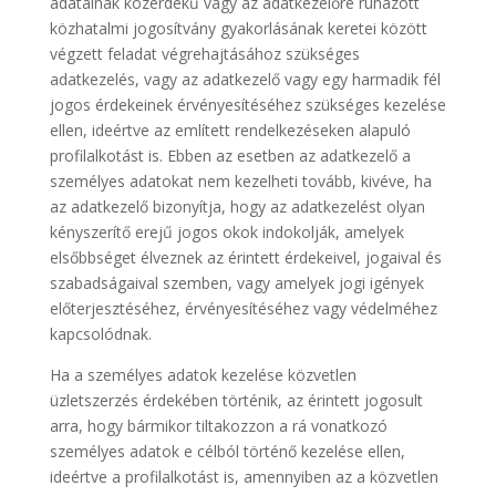
adatainak közérdekű vagy az adatkezelőre ruházott
közhatalmi jogosítvány gyakorlásának keretei között
végzett feladat végrehajtásához szükséges
adatkezelés, vagy az adatkezelő vagy egy harmadik fél
jogos érdekeinek érvényesítéséhez szükséges kezelése
ellen, ideértve az említett rendelkezéseken alapuló
profilalkotást is. Ebben az esetben az adatkezelő a
személyes adatokat nem kezelheti tovább, kivéve, ha
az adatkezelő bizonyítja, hogy az adatkezelést olyan
kényszerítő erejű jogos okok indokolják, amelyek
elsőbbséget élveznek az érintett érdekeivel, jogaival és
szabadságaival szemben, vagy amelyek jogi igények
előterjesztéséhez, érvényesítéséhez vagy védelméhez
kapcsolódnak.
Ha a személyes adatok kezelése közvetlen
üzletszerzés érdekében történik, az érintett jogosult
arra, hogy bármikor tiltakozzon a rá vonatkozó
személyes adatok e célból történő kezelése ellen,
ideértve a profilalkotást is, amennyiben az a közvetlen