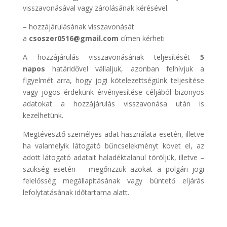
visszavonásával vagy zárolásának kérésével.
– hozzájárulásának visszavonását
a
csoszer0516@gmail.com
címen kérheti
A hozzájárulás visszavonásának teljesítését
5
napos
határidővel vállaljuk, azonban felhívjuk a
figyelmét arra, hogy jogi kötelezettségünk teljesítése
vagy jogos érdekünk érvényesítése céljából bizonyos
adatokat a hozzájárulás visszavonása után is
kezelhetünk.
Megtévesztő személyes adat használata esetén, illetve
ha valamelyik látogató bűncselekményt követ el, az
adott látogató adatait haladéktalanul töröljük, illetve –
szükség esetén – megőrizzük azokat a polgári jogi
felelősség megállapításának vagy büntető eljárás
lefolytatásának időtartama alatt.