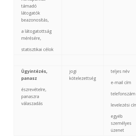
támadó
látogatók
beazonosítás,
a látogatottság
mérésére,
statisztikai célok
Ügyintézés,
jogi
teljes név
panasz
kötelezettség
e-mail cím
észrevételre,
telefonszám
panaszra
válaszadás
levelezési cí
egyéb
személyes
üzenet