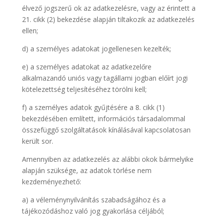
élvező jogszerű ok az adatkezelésre, vagy az érintett a
21. cikk (2) bekezdése alapján tiltakozik az adatkezelés
ellen;
d) a személyes adatokat jogellenesen kezelték;
e) a személyes adatokat az adatkezelőre
alkalmazandó uniós vagy tagállami jogban előírt jogi
kötelezettség teljesítéséhez törölni kell;
f) a személyes adatok gyűjtésére a 8. cikk (1)
bekezdésében említett, információs társadalommal
összefüggő szolgáltatások kínálásával kapcsolatosan
került sor.
Amennyiben az adatkezelés az alábbi okok bármelyike
alapján szüksége, az adatok törlése nem
kezdeményezhető:
a) a véleménynyilvánítás szabadságához és a
tájékozódáshoz való jog gyakorlása céljából;