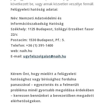
következett be, vagy annak közvetlen veszélye fennáll.
Felügyeleti hatóság adatai:
Név: Nemzeti Adatvédelmi és
Információszabadság Hatóság
Székhely: 1125 Budapest, Szilágyi Erzsébet fasor
22/c
Postacím: 1530 Budapest, Pf.: 5.
Telefon: +36 (1) 391-1400
web: naih.hu
E-mail:
ugyfelszolgalat@naih.hu
Kérem Önt, hogy mielőtt a felügyeleti
hatósághoz vagy bírósághoz fordulna
panaszával – egyeztetés és a felmerült
probléma minél gyorsabb megoldása érdekében
– keressen bennünket a bevezetőben megadott
elérhetőségeken.